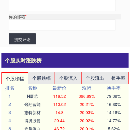
你的邮箱
*
提交评论
个股实时涨跌榜
个股跌幅
个股流入
个股流出
换手率
个股涨幅
排名
名称
最新价
涨幅
换手率
1
N展芯
116.52
396.89%
79.39%
2
锐翔智能
110.02
20.21%
16.80%
3
志特新材
14.8
20.03%
14.18%
4
博腾股份
20.44
20.02%
14.77%
5
近岸蛋白
46.72
20.01%
5.62%