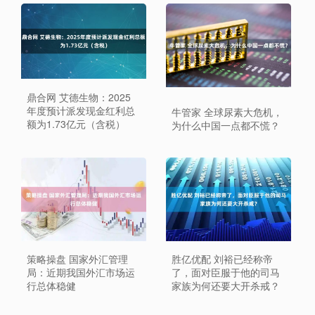
鼎合网 艾德生物：2025
年度预计派发现金红利总
牛管家 全球尿素大危机，
额为1.73亿元（含税）
为什么中国一点都不慌？
策略操盘 国家外汇管理
胜亿优配 刘裕已经称帝
局：近期我国外汇市场运
了，面对臣服于他的司马
行总体稳健
家族为何还要大开杀戒？