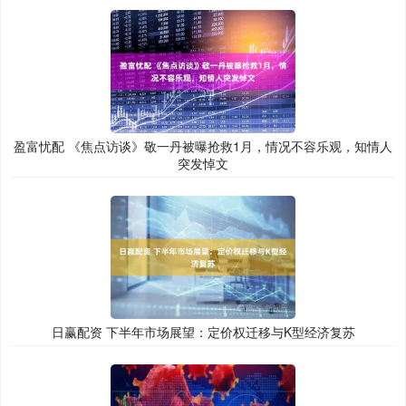
盈富忧配 《焦点访谈》敬一丹被曝抢救1月，情况不容乐观，知情人
突发悼文
日赢配资 下半年市场展望：定价权迁移与K型经济复苏