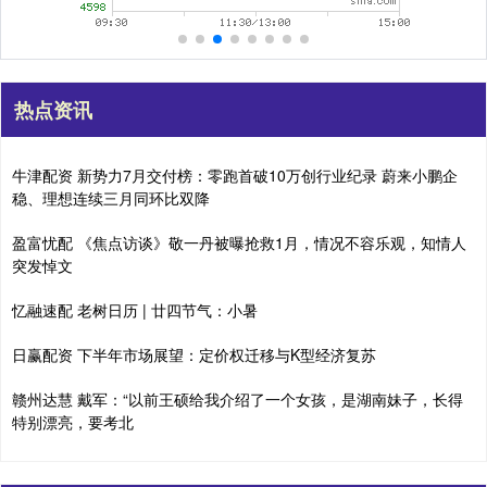
热点资讯
牛津配资 新势力7月交付榜：零跑首破10万创行业纪录 蔚来小鹏企
稳、理想连续三月同环比双降
盈富忧配 《焦点访谈》敬一丹被曝抢救1月，情况不容乐观，知情人
突发悼文
忆融速配 老树日历 | 廿四节气：小暑
日赢配资 下半年市场展望：定价权迁移与K型经济复苏
赣州达慧 戴军：“以前王硕给我介绍了一个女孩，是湖南妹子，长得
特别漂亮，要考北