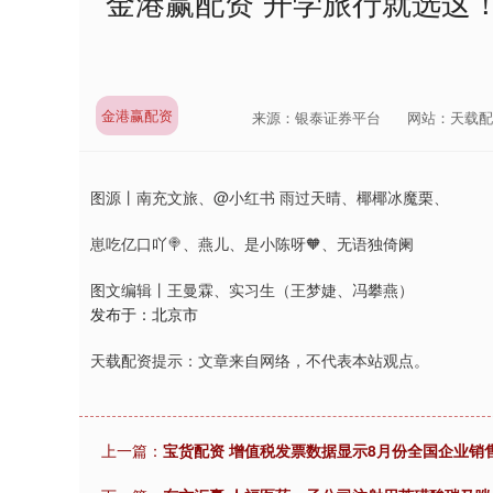
金港赢配资 开学旅行就选这
金港赢配资
来源：银泰证券平台
网站：天载配
图源丨南充文旅、@小红书 雨过天晴、椰椰冰魔栗、
崽吃亿口吖🍭、燕儿、是小陈呀🧡、无语独倚阑
图文编辑丨王曼霖、实习生（王梦婕、冯攀燕）
发布于：北京市
天载配资提示：文章来自网络，不代表本站观点。
上一篇：
宝货配资 增值税发票数据显示8月份全国企业销