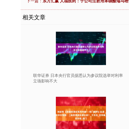
下一篇：
东方汇赢 人福医药：子公司注射用苯磺酸瑞马
0.35
深证成指
14110.12
21.92
相关文章
0.57%
-
联华证券 日本央行官员据悉认为参议院选举对利率
立场影响不大