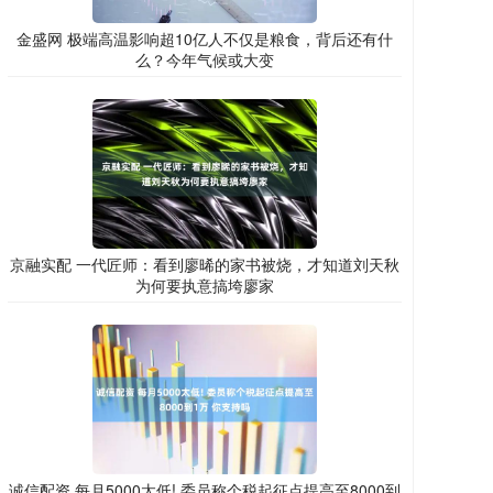
金盛网 极端高温影响超10亿人不仅是粮食，背后还有什
么？今年气候或大变
京融实配 一代匠师：看到廖晞的家书被烧，才知道刘天秋
为何要执意搞垮廖家
诚信配资 每月5000太低! 委员称个税起征点提高至8000到