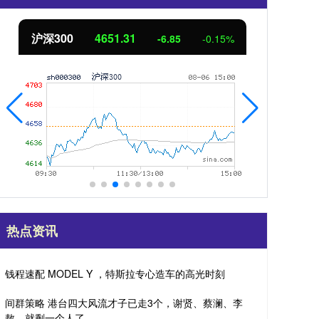
北证50
1122.88
.15%
3.42
0.30%
热点资讯
钱程速配 MODEL Y ，特斯拉专心造车的高光时刻
间群策略 港台四大风流才子已走3个，谢贤、蔡澜、李
敖，就剩一个人了