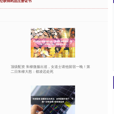
唑仑获得药品注册证书
沪深300
4651.31
34.08
-0.24%
-6.85
-0
顶级配资 朱棣微服出巡，女道士请他留宿一晚！第
二日朱棣大怒：都凌迟处死