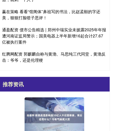
赢在策略 看看“馆阁体”鼻祖写的书法，比赵孟頫的字还
美，狠狠打脸喷子恶评！
通盈配资 债市公告精选 | 郑州中瑞实业未披露2025年年报
遭河南证监局警示；国美电器上半年新增16起合计27.67
亿被执行案件
红腾网配资 郭麒麟自称与黄渤、马思纯三代同堂，黄渤反
击：爷爷，还是伦理梗
推荐资讯