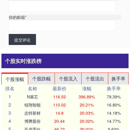
你的邮箱
*
提交评论
个股实时涨跌榜
个股跌幅
个股流入
个股流出
换手率
个股涨幅
排名
名称
最新价
涨幅
换手率
1
N展芯
116.52
396.89%
79.39%
2
锐翔智能
110.02
20.21%
16.80%
3
志特新材
14.8
20.03%
14.18%
4
博腾股份
20.44
20.02%
14.77%
5
近岸蛋白
46.72
20.01%
5.62%