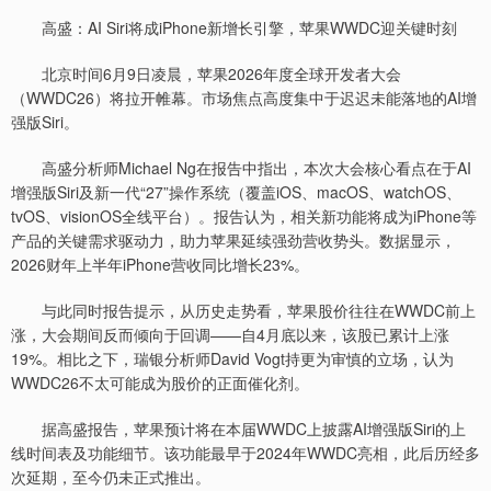
高盛：AI Siri将成iPhone新增长引擎，苹果WWDC迎关键时刻
北京时间6月9日凌晨，苹果2026年度全球开发者大会
（WWDC26）将拉开帷幕。市场焦点高度集中于迟迟未能落地的AI增
强版Siri。
高盛分析师Michael Ng在报告中指出，本次大会核心看点在于AI
增强版Siri及新一代“27”操作系统（覆盖iOS、macOS、watchOS、
tvOS、visionOS全线平台）。报告认为，相关新功能将成为iPhone等
产品的关键需求驱动力，助力苹果延续强劲营收势头。数据显示，
2026财年上半年iPhone营收同比增长23%。
与此同时报告提示，从历史走势看，苹果股价往往在WWDC前上
涨，大会期间反而倾向于回调——自4月底以来，该股已累计上涨
19%。相比之下，瑞银分析师David Vogt持更为审慎的立场，认为
WWDC26不太可能成为股价的正面催化剂。
据高盛报告，苹果预计将在本届WWDC上披露AI增强版Siri的上
线时间表及功能细节。该功能最早于2024年WWDC亮相，此后历经多
次延期，至今仍未正式推出。