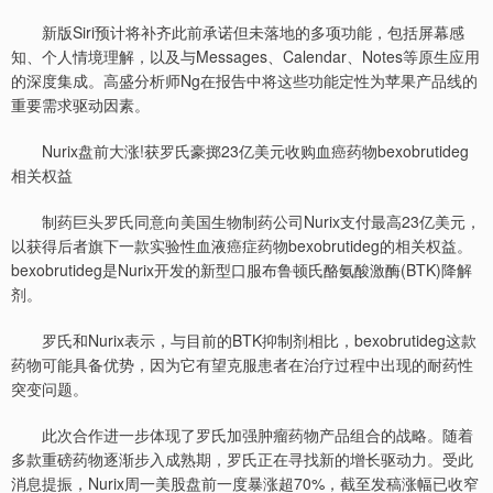
新版Siri预计将补齐此前承诺但未落地的多项功能，包括屏幕感
知、个人情境理解，以及与Messages、Calendar、Notes等原生应用
的深度集成。高盛分析师Ng在报告中将这些功能定性为苹果产品线的
重要需求驱动因素。
Nurix盘前大涨!获罗氏豪掷23亿美元收购血癌药物bexobrutideg
相关权益
制药巨头罗氏同意向美国生物制药公司Nurix支付最高23亿美元，
以获得后者旗下一款实验性血液癌症药物bexobrutideg的相关权益。
bexobrutideg是Nurix开发的新型口服布鲁顿氏酪氨酸激酶(BTK)降解
剂。
罗氏和Nurix表示，与目前的BTK抑制剂相比，bexobrutideg这款
药物可能具备优势，因为它有望克服患者在治疗过程中出现的耐药性
突变问题。
此次合作进一步体现了罗氏加强肿瘤药物产品组合的战略。随着
多款重磅药物逐渐步入成熟期，罗氏正在寻找新的增长驱动力。受此
消息提振，Nurix周一美股盘前一度暴涨超70%，截至发稿涨幅已收窄