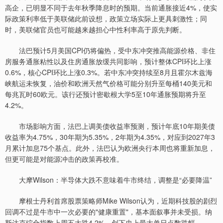
高企，已明显不同于去年秋季降息时的预期。当前通胀接近4%，使实
际政策利率低于美联储此前设想，政策立场实际上更具刺激性；同
时，美联储官员也可能越来越担心中性利率高于原先判断。
法巴预计5月美国CPI仍将偏热，受中东冲突推高能源价格、非住
房服务通胀粘性以及住房通胀放缓共同影响，预计整体CPI环比上涨
0.6%，核心CPI环比上涨0.3%。若中东冲突持续至8月且霍尔木兹海
峡航运未恢复，油价和欧洲天然气价格可能分别升至每桶140美元和
每兆瓦时60欧元。该行还预计密歇根大学5至10年通胀预期将升至
4.2%。
市场影响方面，法巴上调美债收益率预测，预计年底10年期美债
收益率为4.75%，30年期为5.35%，2年期为4.35%，对应到2027年3
月累计加息75个基点。此外，法巴认为欧洲央行本周也将重新加息，
但更可能是对能源冲击的政策再校准。
大摩Wilson：半导体大跌不意味着牛市终结，调整是“必要降温”
摩根士丹利首席股票策略师Mike Wilson认为，近期科技股的剧烈
回调不过是牛市中一次必要的"健康重置"，基本面叙事并未受损。纳
斯达克综合指数上周五大跌4.2%，创下史上最大单日点数跌幅。