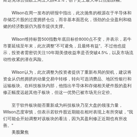
Wilson在周一发布的研报中指出，此次抛售的根源在于半导体和
存储芯片股的过度拥挤仓位，而非基本面恶化，强劲的企业盈利和稳
健的经济数据仍为股市提供支撑。
Wilson维持标普500指数年底目标价8000点不变，并表示，若牛
市要延续至年末，此次调整"不可避免，且最终有益"。不过他也提
示，投资者需密切关注10年期美债收益率是否突破4.5%，以及市场流
动性收紧的潜在风险。
Wilson认为，此次调整为投资者提供了重新布局的契机，建议将
资金从仍然拥挤的动量交易中转移，转向可选消费品、地区性银行和
运输板块。在科技板块内部，他指出半导体和存储相关硬件股的盈利
修正幅度远超其他子板块，但这一优势已被市场充分定价。
至于软件板块能否重新成为科技板块乃至大盘的领涨力量，
Wilson态度审慎，但表示若软件股近期能在相对表现上有所突破，"我
们可能会开始调整对该板块的看法，因为其盈利修正近期也有所改
善。"
美股聚焦