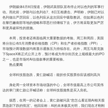
伊朗媒体6月8日报道，伊朗武装部队宣布停止对以色列的军事行
动。而此前，伊朗与以色列在7、8日互相袭击。声明称，伊朗已对以
色列做出严厉回应，以色列应从这次回应中吸取教训。但如果以色列
在黎巴嫩南部等地的侵略和罪恶行径继续下去，伊方将采取更加严厉
和更具破坏性的措施。
本周，投资者还将面临两大重要数据的考验。周三和周四，美国
将分别公布5月消费者价格指数（CPI）和生产者价格指数（PPI），
市场预计两项数据均将显示通胀压力持续存在。此外，周五马斯克旗
下SpaceX将正式公开上市，预计将成为华尔街历史上规模最大的IPO
之一，也是市场对AI估值叙事的重要检验。
热点要闻
全球科技股急跌，黄仁勋喊话：能折价买股票你应该感到高兴
身处周一全球资本市场动荡的中心，全球市值最高上市公司英伟
达的掌门黄仁勋公开喊话称：全球科技股抛售是买入良机。
据悉，在周一的记者会上，黄仁勋被问及“您怎么看近期AI相关股
票急剧下跌的情况”。他回应称：AI的未来极其光明，我们现在才刚刚