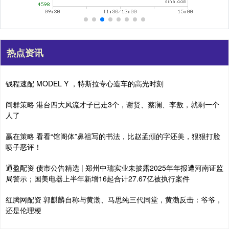
热点资讯
钱程速配 MODEL Y ，特斯拉专心造车的高光时刻
间群策略 港台四大风流才子已走3个，谢贤、蔡澜、李敖，就剩一个
人了
赢在策略 看看“馆阁体”鼻祖写的书法，比赵孟頫的字还美，狠狠打脸
喷子恶评！
通盈配资 债市公告精选 | 郑州中瑞实业未披露2025年年报遭河南证监
局警示；国美电器上半年新增16起合计27.67亿被执行案件
红腾网配资 郭麒麟自称与黄渤、马思纯三代同堂，黄渤反击：爷爷，
还是伦理梗