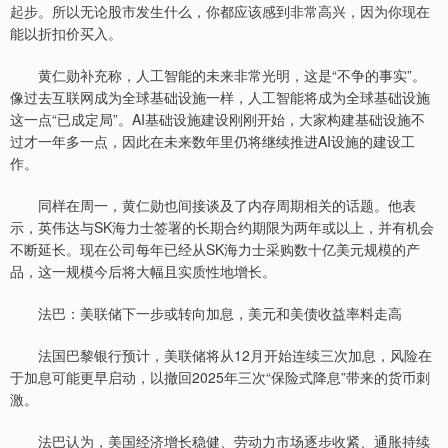
起步。所以无论股市发生什么，你都应该感到非常高兴，因为你现在
能以折扣价买入。
黄仁勋补充称，人工智能的未来非常光明，这是“不争的事实”。
像过去互联网成为全球基础设施一样，人工智能将成为全球基础设施
这一点“已成定局”。AI基础设施建设刚刚开始，大家构建基础设施不
过才一年多一点，因此在未来数年里仍将继续推进AI设施的建设工
作。
同样在周一，黄仁勋也间接谈及了内存周期相关的话题。他表
示，英伟达与SK海力士签署的长期合约期限为两年或以上，并有机会
不断延长。现在公司每年已经从SK海力士采购数十亿美元规模的产
品，这一规模今后将大幅且实质性地增长。
法巴：美联储下一步或转向加息，美元和美债收益率料走高
法国巴黎银行预计，美联储将从12月开始连续三次加息，风险在
于加息可能更早启动，以撤回2025年三次“保险式降息”带来的货币刺
激。
法巴认为，美国经济增长稳健、劳动力市场逐步收紧、通胀持续