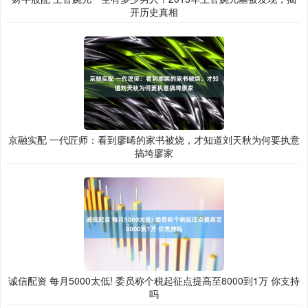
开历史真相
京融实配 一代匠师：看到廖晞的家书被烧，才知道刘天秋为何要执意
搞垮廖家
诚信配资 每月5000太低! 委员称个税起征点提高至8000到1万 你支持
吗