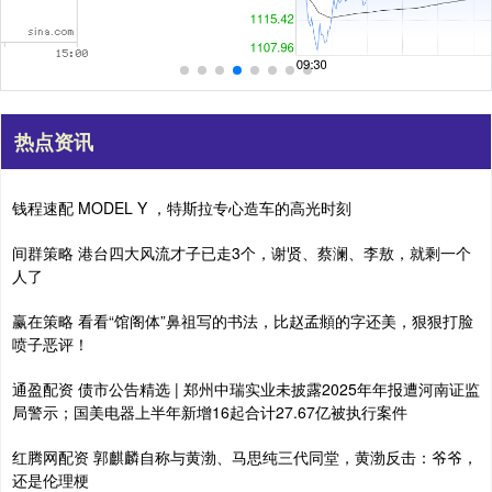
热点资讯
钱程速配 MODEL Y ，特斯拉专心造车的高光时刻
间群策略 港台四大风流才子已走3个，谢贤、蔡澜、李敖，就剩一个
人了
赢在策略 看看“馆阁体”鼻祖写的书法，比赵孟頫的字还美，狠狠打脸
喷子恶评！
通盈配资 债市公告精选 | 郑州中瑞实业未披露2025年年报遭河南证监
局警示；国美电器上半年新增16起合计27.67亿被执行案件
红腾网配资 郭麒麟自称与黄渤、马思纯三代同堂，黄渤反击：爷爷，
还是伦理梗