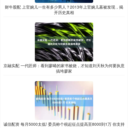
财牛股配 上官婉儿一生有多少男人？2013年上官婉儿墓被发现，揭
开历史真相
京融实配 一代匠师：看到廖晞的家书被烧，才知道刘天秋为何要执意
搞垮廖家
诚信配资 每月5000太低! 委员称个税起征点提高至8000到1万 你支持