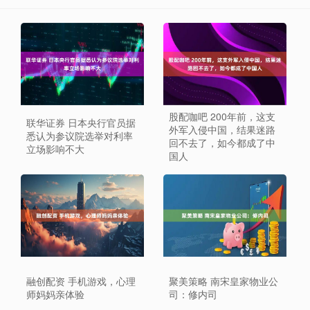
股配咖吧 200年前，这支
联华证券 日本央行官员据
外军入侵中国，结果迷路
悉认为参议院选举对利率
回不去了，如今都成了中
立场影响不大
国人
融创配资 手机游戏，心理
聚美策略 南宋皇家物业公
师妈妈亲体验
司：修内司