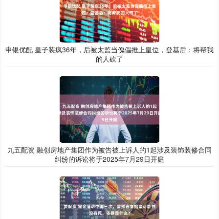
申银优配 皇子装疯36年，后被太监当傀儡推上皇位，登基后：将帮我
的人砍了
九五配资 融创房地产集团作为被告被上诉人的1起涉及装饰装修合同
纠纷的诉讼将于2025年7月29日开庭