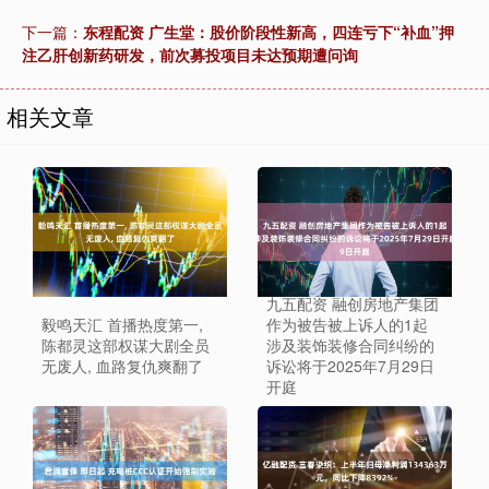
下一篇：
东程配资 广生堂：股价阶段性新高，四连亏下“补血”押
注乙肝创新药研发，前次募投项目未达预期遭问询
相关文章
九五配资 融创房地产集团
毅鸣天汇 首播热度第一,
作为被告被上诉人的1起
陈都灵这部权谋大剧全员
涉及装饰装修合同纠纷的
无废人, 血路复仇爽翻了
诉讼将于2025年7月29日
开庭