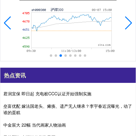
热点资讯
君润宜保 即日起 充电桩CCC认证开始强制实施
垒富优配 嫁法国老头、瘫痪、遗产无人继承？李宇春近况曝光，动了
谁的蛋糕
中金宸大 22幅 当代画家人物油画