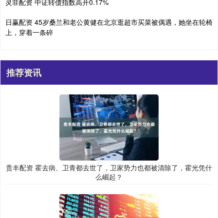
灵菲配资 中证转债指数高开0.17%
日赢配资 45岁桑兰和老公黄健在北京逛超市买菜被偶遇，她坐在轮椅
上，穿着一条碎
推荐资讯
贵丰配资 霍去病、卫青都去世了，卫家势力也都被清除了，霍光凭什
么崛起？