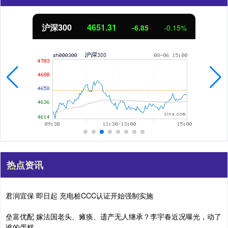
北证50
1122.88
3.42
0.30%
热点资讯
君润宜保 即日起 充电桩CCC认证开始强制实施
垒富优配 嫁法国老头、瘫痪、遗产无人继承？李宇春近况曝光，动了
谁的蛋糕