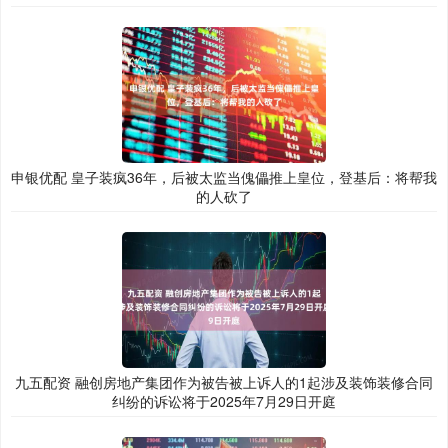
申银优配 皇子装疯36年，后被太监当傀儡推上皇位，登基后：将帮我
的人砍了
九五配资 融创房地产集团作为被告被上诉人的1起涉及装饰装修合同
纠纷的诉讼将于2025年7月29日开庭