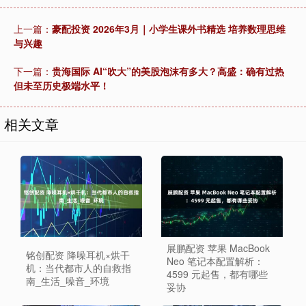
上一篇：
豪配投资 2026年3月｜小学生课外书精选 培养数理思维
与兴趣
下一篇：
贵海国际 AI“吹大”的美股泡沫有多大？高盛：确有过热
但未至历史极端水平！
相关文章
展鹏配资 苹果 MacBook
铭创配资 降噪耳机×烘干
Neo 笔记本配置解析：
机：当代都市人的自救指
4599 元起售，都有哪些
南_生活_噪音_环境
妥协