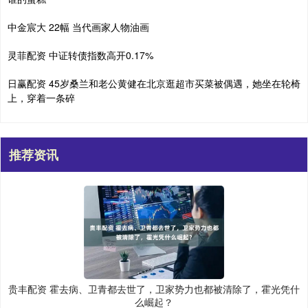
中金宸大 22幅 当代画家人物油画
灵菲配资 中证转债指数高开0.17%
日赢配资 45岁桑兰和老公黄健在北京逛超市买菜被偶遇，她坐在轮椅
上，穿着一条碎
推荐资讯
贵丰配资 霍去病、卫青都去世了，卫家势力也都被清除了，霍光凭什
么崛起？