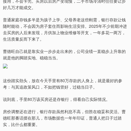
接用，不会卡壳。买房以后房产变现慢，二手市场冷清时往往要让步
好几万才能成交。
普通家庭存钱多半是为孩子上学、父母养老这些刚需，银行存款让钱
随时能动，不会因为房子套住而影响生活安排。2025年不少前期冲进
去买房的人后来发现，月供加上物业维修等开支，一年多花一两万，
生活质量反而下来了。
曹德旺自己就是靠实业一步步走出来的，公司业绩一直稳步上升靠的
就是他的脚踏实地、稳稳当当。
这份踏实劲头，放在今天手里有80万存款的人身上，就是最好的参
考：与其追政策风口，不如把钱管好，过稳当日子。
说到底，手里80万该买房还是存银行，得看自己实际情况。
房价调整还在进行，银行存款虽然利息不高，但胜在稳妥和灵活。曹
德旺那番话摆在那儿，市场数据也一年年印证，普通人把日子过踏
实，比什么都重要。