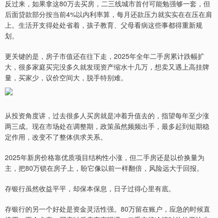
反过来，如果拿这80万去买房，二三线城市首付可能勉强够一套，但
后面贷款部分按当前4%以内利率算，每月还款压力就实实在在压在肩
上。生活开支得处处省着，孩子教育、父母看病这些事都得重新规
划。
更关键的是，房子市值还在往下走，2025年全年二手房累计跌幅扩
大，很多家庭买完没多久就发现资产缩水十几万，想卖又遇上高挂牌
量，买家少，议价空间大，脱手特别难。
从投资角度讲，过去很多人买房就是冲着升值去的，指望每年至少涨
两三成。现在市场处在调整期，政策虽然频频出手，最多起到短期稳
定作用，改变不了整体供求关系。
2025年新房价格靠优质项目结构性小涨，但二手房还是以价换量为
主，把80万锁在房子上，盼它像以前一样翻倍，风险远大于回报。
存银行虽然收益平平，却保本保息，日子过得心里有底。
存银行的另一个好处是资金灵活性强。80万留在账户，应急的时候直