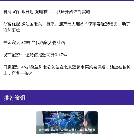
君润宜保 即日起 充电桩CCC认证开始强制实施
垒富优配 嫁法国老头、瘫痪、遗产无人继承？李宇春近况曝光，动了
谁的蛋糕
中金宸大 22幅 当代画家人物油画
灵菲配资 中证转债指数高开0.17%
日赢配资 45岁桑兰和老公黄健在北京逛超市买菜被偶遇，她坐在轮椅
上，穿着一条碎
推荐资讯