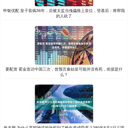
申银优配 皇子装疯36年，后被太监当傀儡推上皇位，登基后：将帮我
的人砍了
要配资 霍金造访中国三次，曾预言秦始皇可能并没有死，依据是什
么？
热丰网 为什么英明神武的孙权到了晚年变成昏君？280年5月1日三国