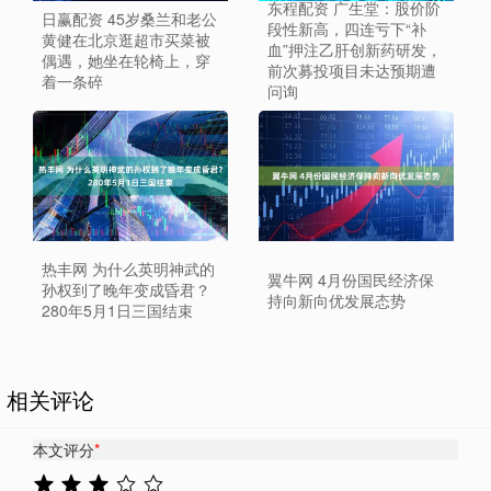
东程配资 广生堂：股价阶
日赢配资 45岁桑兰和老公
段性新高，四连亏下“补
黄健在北京逛超市买菜被
血”押注乙肝创新药研发，
偶遇，她坐在轮椅上，穿
前次募投项目未达预期遭
着一条碎
问询
热丰网 为什么英明神武的
翼牛网 4月份国民经济保
孙权到了晚年变成昏君？
持向新向优发展态势
280年5月1日三国结束
相关评论
本文评分
*