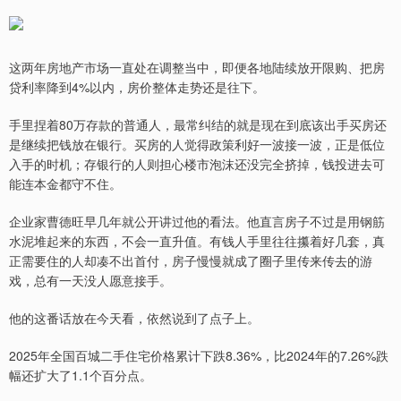
这两年房地产市场一直处在调整当中，即便各地陆续放开限购、把房
贷利率降到4%以内，房价整体走势还是往下。
手里捏着80万存款的普通人，最常纠结的就是现在到底该出手买房还
是继续把钱放在银行。买房的人觉得政策利好一波接一波，正是低位
入手的时机；存银行的人则担心楼市泡沫还没完全挤掉，钱投进去可
能连本金都守不住。
企业家曹德旺早几年就公开讲过他的看法。他直言房子不过是用钢筋
水泥堆起来的东西，不会一直升值。有钱人手里往往攥着好几套，真
正需要住的人却凑不出首付，房子慢慢就成了圈子里传来传去的游
戏，总有一天没人愿意接手。
他的这番话放在今天看，依然说到了点子上。
2025年全国百城二手住宅价格累计下跌8.36%，比2024年的7.26%跌
幅还扩大了1.1个百分点。