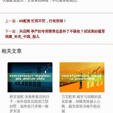
天载配资提示：文章来自网络，不代表本站观点。
上一篇：
68配资 忙而不茫，行有所得！
下一篇：
兴启网 孕产妇专用营养总是补了不吸收？试试美好蕴育
润康_补充_中国_胎儿
相关文章
桥宜速配 张春桥最后的日
万宝配资 戴笠与胡蝶的真
子：保外就医后隐居江阴
实影像，胡蝶美艳摄人心
别墅，临终前只求喝一碗
魄，戴笠面容冷峻不怒自
罗宋汤
威