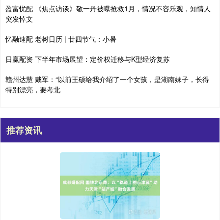
盈富忧配 《焦点访谈》敬一丹被曝抢救1月，情况不容乐观，知情人
突发悼文
忆融速配 老树日历 | 廿四节气：小暑
日赢配资 下半年市场展望：定价权迁移与K型经济复苏
赣州达慧 戴军：“以前王硕给我介绍了一个女孩，是湖南妹子，长得
特别漂亮，要考北
推荐资讯