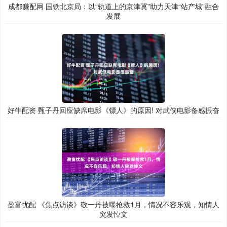
成都赚配网 国铁北京局：以“轨道上的京津冀”助力天津“站产城”融合
发展
好牛配资 甄子丹回应缺席电影《镖人》的原因! 对武侠电影备感振奋
盈富忧配 《焦点访谈》敬一丹被曝抢救1月，情况不容乐观，知情人
突发悼文