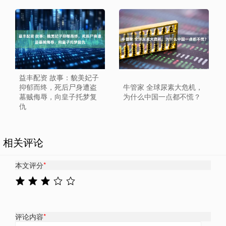
益丰配资 故事：貌美妃子
抑郁而终，死后尸身遭盗
牛管家 全球尿素大危机，
墓贼侮辱，向皇子托梦复
为什么中国一点都不慌？
仇
相关评论
本文评分
*
评论内容
*