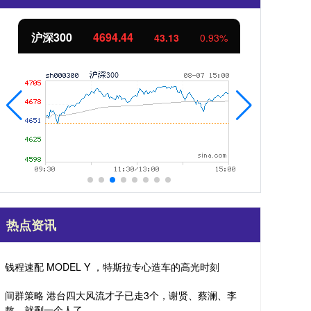
北证50
1134.24
创
11.37
1.01%
热点资讯
钱程速配 MODEL Y ，特斯拉专心造车的高光时刻
间群策略 港台四大风流才子已走3个，谢贤、蔡澜、李
敖，就剩一个人了