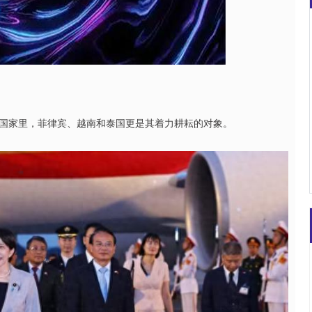
沪深300
4694.44
.42%
43.13
0.93%
国家里，菲律宾、越南和泰国更是其着力耕耘的对象。