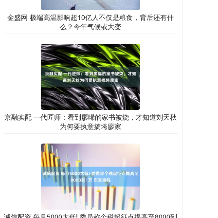
金盛网 极端高温影响超10亿人不仅是粮食，背后还有什
么？今年气候或大变
京融实配 一代匠师：看到廖晞的家书被烧，才知道刘天秋
为何要执意搞垮廖家
诚信配资 每月5000太低! 委员称个税起征点提高至8000到