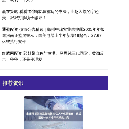
赢在策略 看看“馆阁体”鼻祖写的书法，比赵孟頫的字还
美，狠狠打脸喷子恶评！
通盈配资 债市公告精选 | 郑州中瑞实业未披露2025年年报
遭河南证监局警示；国美电器上半年新增16起合计27.67
亿被执行案件
红腾网配资 郭麒麟自称与黄渤、马思纯三代同堂，黄渤反
击：爷爷，还是伦理梗
推荐资讯