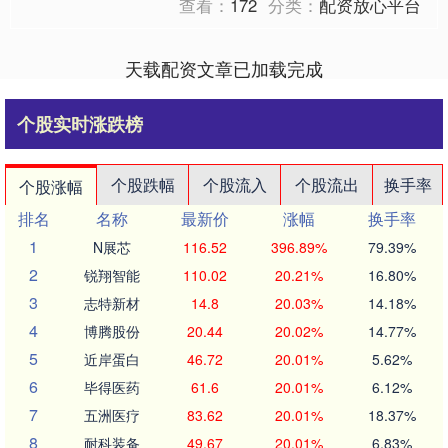
查看：
172
分类：
配资放心平台
天载配资文章已加载完成
个股实时涨跌榜
个股跌幅
个股流入
个股流出
换手率
个股涨幅
排名
名称
最新价
涨幅
换手率
1
N展芯
116.52
396.89%
79.39%
2
锐翔智能
110.02
20.21%
16.80%
3
志特新材
14.8
20.03%
14.18%
4
博腾股份
20.44
20.02%
14.77%
5
近岸蛋白
46.72
20.01%
5.62%
6
毕得医药
61.6
20.01%
6.12%
7
五洲医疗
83.62
20.01%
18.37%
8
耐科装备
49.67
20.01%
6.83%