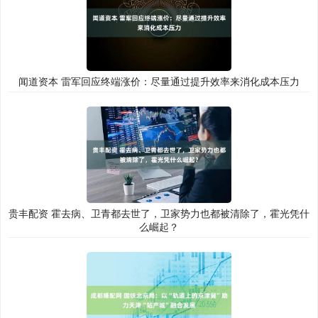
闻道资本 雷军回应终端涨价：尽量通过提升效率来消化成本压力
贵丰配资 霍去病、卫青都去世了，卫家势力也都被清除了，霍光凭什
么崛起？