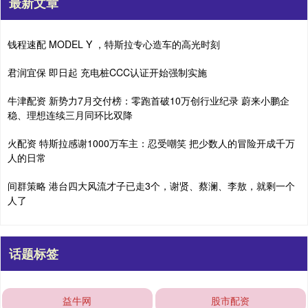
最新文章
钱程速配 MODEL Y ，特斯拉专心造车的高光时刻
君润宜保 即日起 充电桩CCC认证开始强制实施
牛津配资 新势力7月交付榜：零跑首破10万创行业纪录 蔚来小鹏企
稳、理想连续三月同环比双降
火配资 特斯拉感谢1000万车主：忍受嘲笑 把少数人的冒险开成千万
人的日常
间群策略 港台四大风流才子已走3个，谢贤、蔡澜、李敖，就剩一个
人了
话题标签
益牛网
股市配资