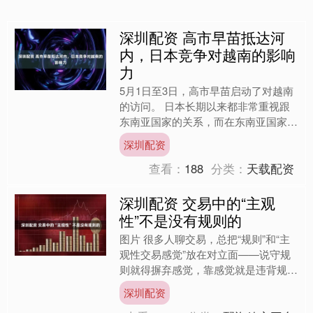
深圳配资 高市早苗抵达河
内，日本竞争对越南的影响
力
5月1日至3日，高市早苗启动了对越南
的访问。 日本长期以来都非常重视跟
东南亚国家的关系，而在东南亚国家
里，菲律宾、越南和泰国更是其着力耕
深圳配资
耘的对象。 高市抵达河内....
查看：
188
分类：
天载配资
深圳配资 交易中的“主观
性”不是没有规则的
图片 很多人聊交易，总把“规则”和“主
观性交易感觉”放在对立面——说守规
则就得摒弃感觉，靠感觉就是违背规
则。 这种非黑即白的理解，恰恰误解
深圳配资
了交易中最核心的能力：....