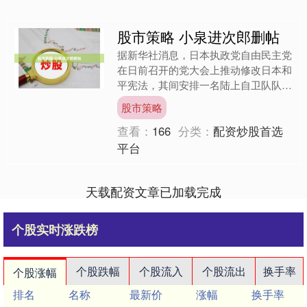
股市策略 小泉进次郎删帖
据新华社消息，日本执政党自由民主党
在日前召开的党大会上推动修改日本和
平宪法，其间安排一名陆上自卫队队员
唱国歌，引发在野党和媒体质疑和批
股市策略
评。 自民党方面否认在野党....
查看：
166
分类：
配资炒股首选
平台
天载配资文章已加载完成
个股实时涨跌榜
个股跌幅
个股流入
个股流出
换手率
个股涨幅
排名
名称
最新价
涨幅
换手率