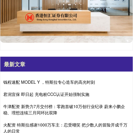
最新文章
钱程速配 MODEL Y ，特斯拉专心造车的高光时刻
君润宜保 即日起 充电桩CCC认证开始强制实施
牛津配资 新势力7月交付榜：零跑首破10万创行业纪录 蔚来小鹏企
稳、理想连续三月同环比双降
火配资 特斯拉感谢1000万车主：忍受嘲笑 把少数人的冒险开成千万
人的日常