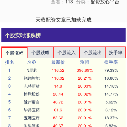
查看：
113
分类：
配资放心平台
天载配资文章已加载完成
个股实时涨跌榜
个股跌幅
个股流入
个股流出
换手率
个股涨幅
排名
名称
最新价
涨幅
换手率
1
N展芯
116.52
396.89%
79.39%
2
锐翔智能
110.02
20.21%
16.80%
3
志特新材
14.8
20.03%
14.18%
4
博腾股份
20.44
20.02%
14.77%
5
近岸蛋白
46.72
20.01%
5.62%
6
毕得医药
61.6
20.01%
6.12%
7
五洲医疗
83.62
20.01%
18.37%
8
耐科装备
49.67
20.01%
6.83%