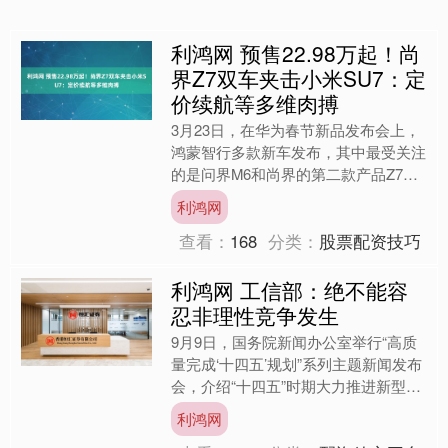
利鸿网 预售22.98万起！尚
界Z7双车夹击小米SU7：定
价续航等多维肉搏
3月23日，在华为春节新品发布会上，
鸿蒙智行多款新车发布，其中最受关注
的是问界M6和尚界的第二款产品Z7、
Z7T。因为这两款新车与小米SU7形成
利鸿网
直接的竞争关系。....
查看：
168
分类：
股票配资技巧
利鸿网 工信部：绝不能容
忍非理性竞争发生
9月9日，国务院新闻办公室举行“高质
量完成‘十四五’规划”系列主题新闻发布
会，介绍“十四五”时期大力推进新型工
业化，巩固壮大实体经济根基有关情
利鸿网
况。会上，工业和信....