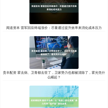
闻道资本 雷军回应终端涨价：尽量通过提升效率来消化成本压力
贵丰配资 霍去病、卫青都去世了，卫家势力也都被清除了，霍光凭什
么崛起？