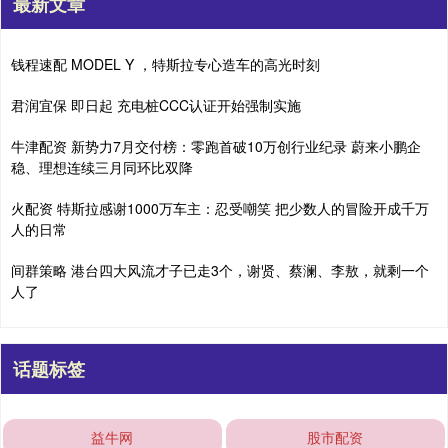
最新文章
钱程速配 MODEL Y ，特斯拉专心造车的高光时刻
君润宜保 即日起 充电桩CCC认证开始强制实施
牛津配资 新势力7月交付榜：零跑首破10万创行业纪录 蔚来小鹏企
稳、理想连续三月同环比双降
火配资 特斯拉感谢1000万车主：忍受嘲笑 把少数人的冒险开成千万
人的日常
间群策略 港台四大风流才子已走3个，谢贤、蔡澜、李敖，就剩一个
人了
话题标签
益牛网
股市配资