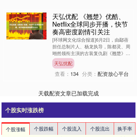
天弘优配 《翘楚》优酷、
Netflix全球同步开播，快节
奏高密度剧情引关注
[环球网文化综合报道]6月2日，由鄢蓓
担任总制片人、杨龙执导，陈都灵、周
翊然领衔主演的古装复仇剧《翘楚》在
优酷全网独播，并于Netflix全球同步上
天弘忧配
线。该剧讲述....
查看：
134
分类：
配资放心平台
天载配资文章已加载完成
个股实时涨跌榜
个股跌幅
个股流入
个股流出
换手率
个股涨幅