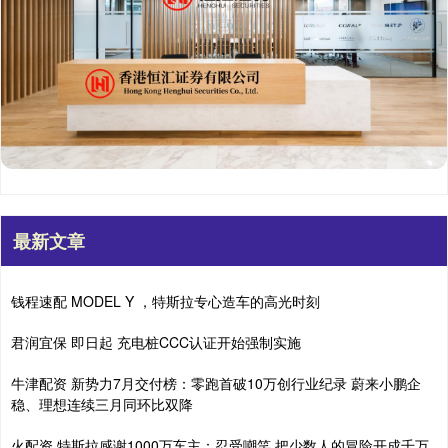
最新文章
钱程速配 MODEL Y ，特斯拉专心造车的高光时刻
君润宜保 即日起 充电桩CCC认证开始强制实施
牛津配资 新势力7月交付榜：零跑首破10万创行业纪录 蔚来小鹏企
稳、理想连续三月同环比双降
火配资 特斯拉感谢1000万车主：忍受嘲笑 把少数人的冒险开成千万