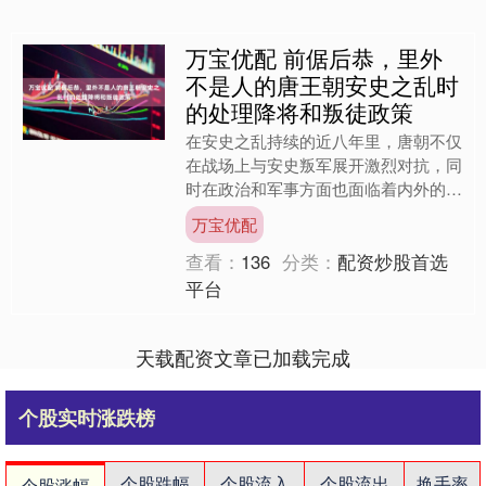
万宝优配 前倨后恭，里外
不是人的唐王朝安史之乱时
的处理降将和叛徒政策
在安史之乱持续的近八年里，唐朝不仅
在战场上与安史叛军展开激烈对抗，同
时在政治和军事方面也面临着内外的复
杂斗争。唐王朝在这场乱局中，不仅要
万宝优配
应对来自叛军的威胁，还要....
查看：
136
分类：
配资炒股首选
平台
天载配资文章已加载完成
个股实时涨跌榜
个股跌幅
个股流入
个股流出
换手率
个股涨幅