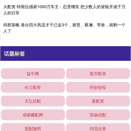
火配资 特斯拉感谢1000万车主：忍受嘲笑 把少数人的冒险开成千万
人的日常
间群策略 港台四大风流才子已走3个，谢贤、蔡澜、李敖，就剩一个
人了
话题标签
益牛网
股市配资
长江配资
利创智投
天弘忧配
要配资
成都赚配网
双融优配
股配咖吧
同花证券