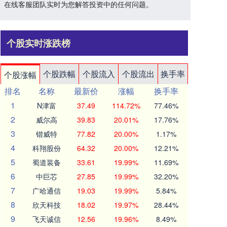
。在线客服团队实时为您解答投资中的任何问题。
个股实时涨跌榜
个股跌幅
个股流入
个股流出
换手率
个股涨幅
排名
名称
最新价
涨幅
换手率
1
N津富
37.49
114.72%
77.46%
2
威尔高
39.83
20.01%
17.76%
3
锴威特
77.82
20.00%
1.17%
4
科翔股份
64.32
20.00%
12.21%
5
蜀道装备
33.61
19.99%
11.69%
6
中巨芯
27.85
19.99%
32.20%
7
广哈通信
19.03
19.99%
5.84%
8
欣天科技
18.02
19.97%
28.44%
9
飞天诚信
12.56
19.96%
8.49%