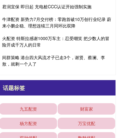
君润宜保 即日起 充电桩CCC认证开始强制实施
牛津配资 新势力7月交付榜：零跑首破10万创行业纪录 蔚
来小鹏企稳、理想连续三月同环比双降
火配资 特斯拉感谢1000万车主：忍受嘲笑 把少数人的冒
险开成千万人的日常
间群策略 港台四大风流才子已走3个，谢贤、蔡澜、李
敖，就剩一个人了
话题标签
九五配资
财富家
杨方配资
万宝优配
双融优配
数魅优配