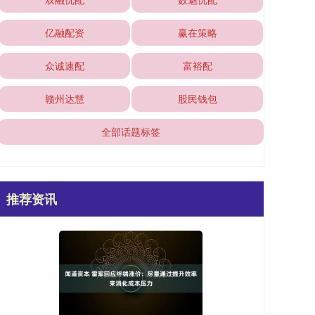
亿融配资
赢在策略
众诚速配
富裕配
赣州达慧
股民钱包
全部话题标签
推荐资讯