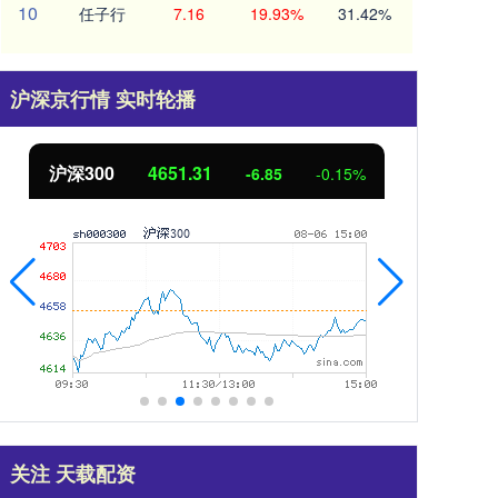
10
任子行
7.16
19.93%
31.42%
沪深京行情 实时轮播
北证50
1122.88
创业
3.42
0.30%
关注 天载配资