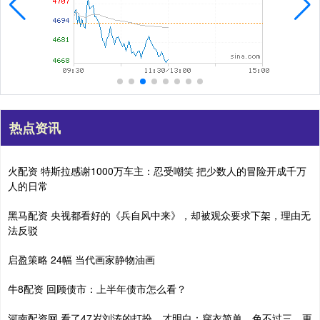
热点资讯
火配资 特斯拉感谢1000万车主：忍受嘲笑 把少数人的冒险开成千万
人的日常
黑马配资 央视都看好的《兵自风中来》，却被观众要求下架，理由无
法反驳
启盈策略 24幅 当代画家静物油画
牛8配资 回顾债市：上半年债市怎么看？
河南配资网 看了47岁刘涛的打扮，才明白：穿衣简单、色不过三，更