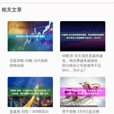
相关文章
68配资 业主满意度越来越
启盈策略 24幅 当代画家
低，物业费越来越难收，
静物油画
部分物业公司收缴率不足
50%，为什么?
盈鑫惠 别慌！309医院出
黑牛策略 3月9日盘后播