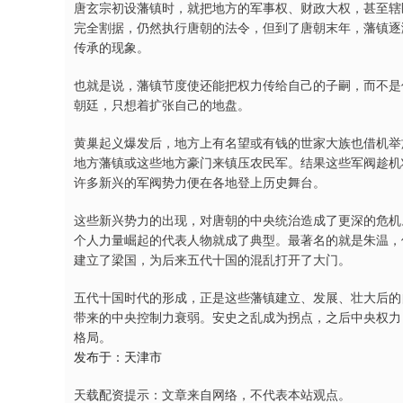
唐玄宗初设藩镇时，就把地方的军事权、财政大权，甚至辖
完全割据，仍然执行唐朝的法令，但到了唐朝末年，藩镇逐
传承的现象。
也就是说，藩镇节度使还能把权力传给自己的子嗣，而不是
朝廷，只想着扩张自己的地盘。
黄巢起义爆发后，地方上有名望或有钱的世家大族也借机举
地方藩镇或这些地方豪门来镇压农民军。结果这些军阀趁机
许多新兴的军阀势力便在各地登上历史舞台。
这些新兴势力的出现，对唐朝的中央统治造成了更深的危机
个人力量崛起的代表人物就成了典型。最著名的就是朱温，
建立了梁国，为后来五代十国的混乱打开了大门。
五代十国时代的形成，正是这些藩镇建立、发展、壮大后的
带来的中央控制力衰弱。安史之乱成为拐点，之后中央权力
格局。
发布于：天津市
天载配资提示：文章来自网络，不代表本站观点。