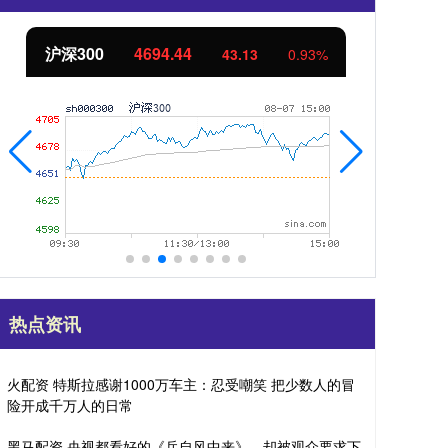
北证50
1134.24
创
11.37
1.01%
热点资讯
火配资 特斯拉感谢1000万车主：忍受嘲笑 把少数人的冒
险开成千万人的日常
黑马配资 央视都看好的《兵自风中来》，却被观众要求下