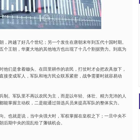
沪深300
4694.44
.42%
43.13
0.93%
朝，跨越了好几个世纪；另一个发生在唐朝末年到五代十国时期。
五个王朝，华夏大地的其他地方也出现了十几个割据势力。到底为
时他们是拿着锄头、在田里耕作的农民，打仗时才会把农具放下，
直接变成军人，军队和地方民众联系紧密，战争需要时就容易动
兵制。军队里不再以农民为主，而是以年轻、体壮、精力充沛的人
都能掌握主动权，二是能通过筛选兵员来提高军队的整体实力。
向。也就是说，当中央强大时，军权掌握在皇权之下；一旦中央不
朝后期中央的混乱给了藩镇机会。