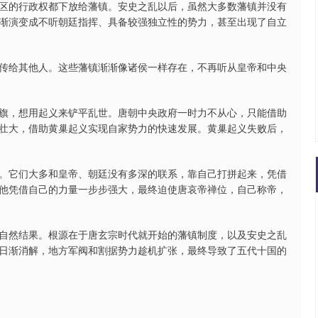
区的行政权都下放给藩镇。安史之乱以后，虽然大多数藩镇并没有
渐演变成不听朝廷指挥、具备较强独立性的势力，甚至出现了自立
传给其他人。这些藩镇渐渐像诸侯一样存在，不再听从皇帝和中央
旗，想用起义来铲平乱世。唐朝中央政府一时力不从心，只能借助
壮大，借助黄巢起义实现自家势力的快速发展。黄巢起义失败后，
。它们大多和皇帝、朝廷没有多深的联系，靠自己打拼起来，凭借
他凭借自己的力量一步步强大，最终迫使唐哀帝禅位，自己称帝，
自然结果。根源在于唐玄宗时代就开始的藩镇制度，以及安史之乱
日渐消解，地方军阀和割据势力趁机扩张，最终导致了五代十国的