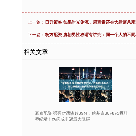
上一篇：
日升策略 如果时光倒流，周宣帝还会大肆屠杀宗
下一篇：
杨方配资 唐朝男性称谓有讲究：同一个人的不
相关文章
豪泰配资 强强对话惨败39分，约基奇38+8+5吞耻
辱纪录！伤病成争冠最大阻碍