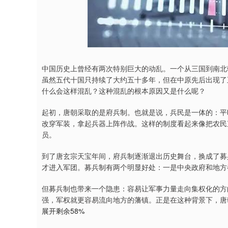
深证成指
14311.01
9.68
1.02%
200.89
1
中国历史上曾经有两次特别巨大的动乱。一个从三国到南北
虽然五代十国只持续了大约五十多年，但在中原先后出现了
什么会这样混乱？这种混乱的根本原因又是什么呢？
起初，唐朝采取的是府兵制。也就是说，兵民是一体的：平
改穿军装，拿起兵器上阵作战。这样的制度看起来像把农民
员。
到了唐玄宗天宝年间，府兵制逐渐退出历史舞台，换成了募
才进入军团。募兵制有两个明显好处：一是中央政府和地方
但募兵制也带来一个隐患：容易让军事力量走向集权化的方
强，军权就更容易流向地方的藩镇。正是在这种背景下，唐
展开剩余58%