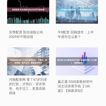
至尊配资 阳光保险公布
牛8配资 回顾债市：上半
2025年中期业绩
年债市怎么看？
河南配资网 看了47岁刘涛
赢正通 2026新教材初中
的打扮，才明白：穿衣简
语文试讲逐字稿【126
单、色不过三，更显高级
篇】【独家原创】
得体