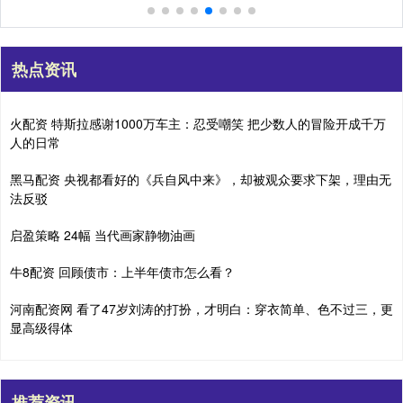
热点资讯
火配资 特斯拉感谢1000万车主：忍受嘲笑 把少数人的冒险开成千万
人的日常
黑马配资 央视都看好的《兵自风中来》，却被观众要求下架，理由无
法反驳
启盈策略 24幅 当代画家静物油画
牛8配资 回顾债市：上半年债市怎么看？
河南配资网 看了47岁刘涛的打扮，才明白：穿衣简单、色不过三，更
显高级得体
推荐资讯