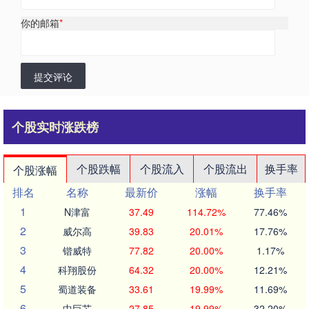
你的邮箱
*
提交评论
个股实时涨跌榜
个股跌幅
个股流入
个股流出
换手率
个股涨幅
排名
名称
最新价
涨幅
换手率
1
N津富
37.49
114.72%
77.46%
2
威尔高
39.83
20.01%
17.76%
3
锴威特
77.82
20.00%
1.17%
4
科翔股份
64.32
20.00%
12.21%
5
蜀道装备
33.61
19.99%
11.69%
6
中巨芯
27.85
19.99%
32.20%