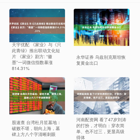
天宇优配 《家业》与《只
此青绿》推出联动文化短
片 《家业》剧方: “徽
永华证券 乌兹别克斯坦恢
墨”一词微信指数暴涨
复黄金出口
814.31%
河南配资网 看了47岁刘涛
股速查 台湾杜月笙墓地：
的打扮，才明白：穿衣简
破败不堪，朝向上海，墓
单、色不过三，更显高级
碑上方八个字清晰刺眼
得体