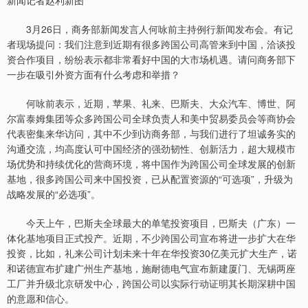
新闻记者赵利新图
3月26日，商务部新闻发言人何咏前主持例行新闻发布会。有记
者现场提问：我们注意到近期有很多跨国公司高管来到中国，洽谈投
资合作项目，纷纷表示都非常看好中国的大市场机遇。请问商务部下
一步在吸引外资方面有什么考虑和举措？
何咏前表示，近期，苹果、礼来、巴斯夫、大众汽车、博世、阿
尔富泰姆集团等众多跨国公司全球负责人和美中贸易委员会等商协会
代表密集来华访问，其中不少到访商务部，与我们进行了坦诚务实的
沟通交流，均高度认可中国经济的强劲韧性、创新活力，超大规模市
场优势和持续优化的营商环境，将中国作为跨国公司全球发展的创新
基地，很多跨国公司来中国投资，已从配置资源的“可选项”，升级为
战略发展的“必选项”。
今天上午，巴斯夫全球最大的单笔投资项目，巴斯夫（广东）一
体化基地项目正式投产。近期，不少跨国公司宣布将进一步扩大在华
投资，比如，礼来公司计划未来十年在华投资30亿美元扩大生产，诺
和诺德宣布扩建广州生产基地，施耐德电气宣布新建厦门、无锡两座
工厂并升级北京研发中心，跨国公司以实际行动证明其长期深耕中国
的意愿和信心。