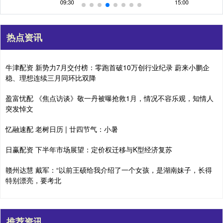
热点资讯
牛津配资 新势力7月交付榜：零跑首破10万创行业纪录 蔚来小鹏企
稳、理想连续三月同环比双降
盈富忧配 《焦点访谈》敬一丹被曝抢救1月，情况不容乐观，知情人
突发悼文
忆融速配 老树日历 | 廿四节气：小暑
日赢配资 下半年市场展望：定价权迁移与K型经济复苏
赣州达慧 戴军：“以前王硕给我介绍了一个女孩，是湖南妹子，长得
特别漂亮，要考北
推荐资讯