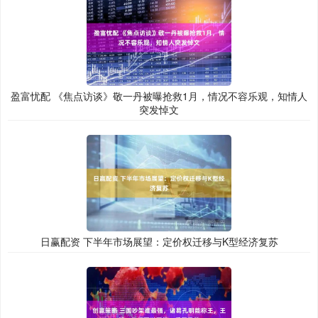
盈富忧配 《焦点访谈》敬一丹被曝抢救1月，情况不容乐观，知情人
突发悼文
日赢配资 下半年市场展望：定价权迁移与K型经济复苏