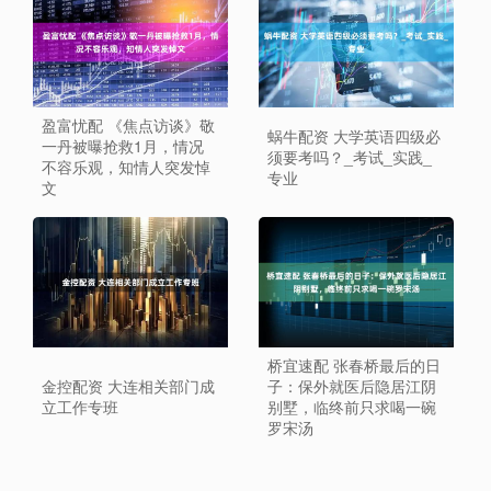
盈富忧配 《焦点访谈》敬
蜗牛配资 大学英语四级必
一丹被曝抢救1月，情况
须要考吗？_考试_实践_
不容乐观，知情人突发悼
专业
文
桥宜速配 张春桥最后的日
金控配资 大连相关部门成
子：保外就医后隐居江阴
立工作专班
别墅，临终前只求喝一碗
罗宋汤