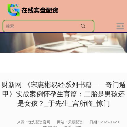
财新网 《宋惠彬易经系列书籍——奇门遁
甲》实战案例怀孕生育篇：二胎是男孩还
是女孩？_于先生_宫所临_惊门
来源：优先配资官网
网站：天载配资
日期：2026-03-23