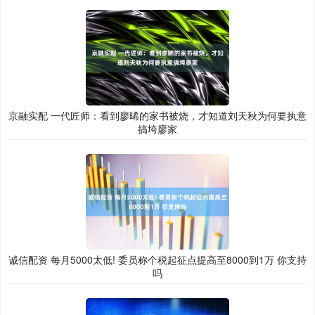
京融实配 一代匠师：看到廖晞的家书被烧，才知道刘天秋为何要执意
搞垮廖家
诚信配资 每月5000太低! 委员称个税起征点提高至8000到1万 你支持
吗