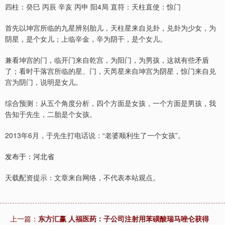
四柱：癸巳 丙辰 辛亥 丙申 阳4局 直符：天柱直使：惊门
首先以坤宫所临的九星辨别胎儿，天柱星来自兑卦，兑卦为少女，为
阴星，是个女儿；上临辛金，辛为阴干，是个女儿。
兼看坤宫的门，临开门来自乾宫，为阳门，为男孩，这就有些矛盾
了；看时干落宫所临的星、门，天芮星来自坤宫为阴星，惊门来自兑
宫为阴门，说明是女儿。
综合预测：从五个角度分析，四个方面是女孩，一个方面是男孩，我
告知于先生，二胎是个女孩。
2013年6月，于先生打电话说：“老婆顺利生了一个女孩”。
发布于：河北省
天载配资提示：文章来自网络，不代表本站观点。
上一篇：
东方汇赢 人福医药：子公司注射用苯磺酸瑞马唑仑获得