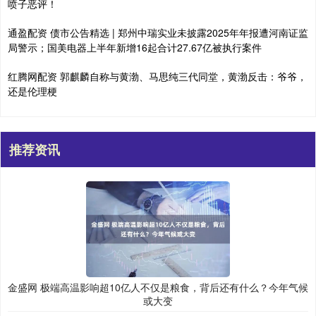
喷子恶评！
通盈配资 债市公告精选 | 郑州中瑞实业未披露2025年年报遭河南证监
局警示；国美电器上半年新增16起合计27.67亿被执行案件
红腾网配资 郭麒麟自称与黄渤、马思纯三代同堂，黄渤反击：爷爷，
还是伦理梗
推荐资讯
金盛网 极端高温影响超10亿人不仅是粮食，背后还有什么？今年气候
或大变