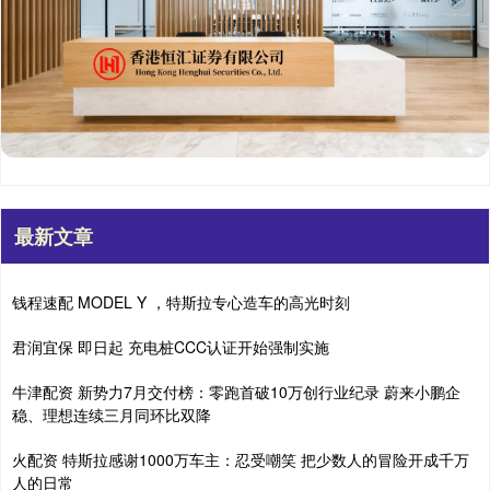
最新文章
钱程速配 MODEL Y ，特斯拉专心造车的高光时刻
君润宜保 即日起 充电桩CCC认证开始强制实施
牛津配资 新势力7月交付榜：零跑首破10万创行业纪录 蔚来小鹏企
稳、理想连续三月同环比双降
火配资 特斯拉感谢1000万车主：忍受嘲笑 把少数人的冒险开成千万
人的日常