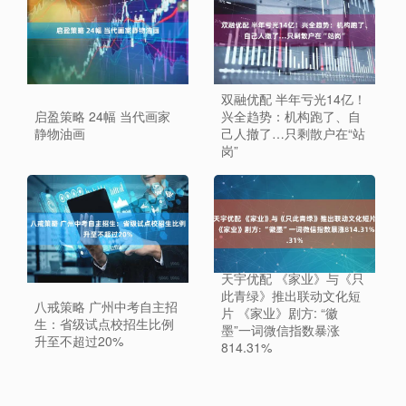
双融优配 半年亏光14亿！
启盈策略 24幅 当代画家
兴全趋势：机构跑了、自
静物油画
己人撤了…只剩散户在“站
岗”
天宇优配 《家业》与《只
此青绿》推出联动文化短
八戒策略 广州中考自主招
片 《家业》剧方: “徽
生：省级试点校招生比例
墨”一词微信指数暴涨
升至不超过20%
814.31%