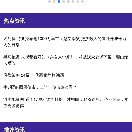
热点资讯
火配资 特斯拉感谢1000万车主：忍受嘲笑 把少数人的冒险开成千万
人的日常
黑马配资 央视都看好的《兵自风中来》，却被观众要求下架，理由无
法反驳
启盈策略 24幅 当代画家静物油画
牛8配资 回顾债市：上半年债市怎么看？
河南配资网 看了47岁刘涛的打扮，才明白：穿衣简单、色不过三，更
显高级得体
推荐资讯